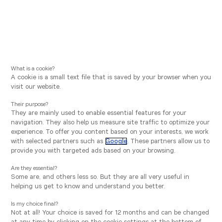
NL
Aller
Aller
à
au
MENTIONS LÉGALES
What is a cookie?
la
contenu
A cookie is a small text file that is saved by your browser when you
ET CONDITIONS
visit our website.
navigation
principal
Their purpose?
GÉNÉRALES
They are mainly used to enable essential features for your
navigation. They also help us measure site traffic to optimize your
D’UTILISATION
experience. To offer you content based on your interests, we work
principale
with selected partners such as
Google
. These partners allow us to
provide you with targeted ads based on your browsing.
Are they essential?
I. Mentions légales
Some are, and others less so. But they are all very useful in
helping us get to know and understand you better.
a. Editeur du Site
Is my choice final?
Not at all! Your choice is saved for 12 months and can be changed
Vous êtes actuellement connecté au site de la société